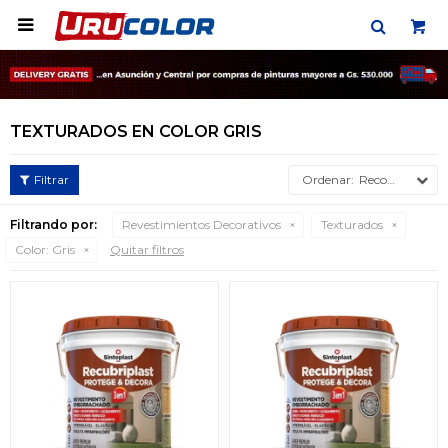

TEXTURADOS EN COLOR GRIS
Recomendados
Filtrando por:
Revestimientos Decorativos
Texturados
Color:
Gris
Quitar filtros