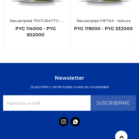
Recubriplast TEXTURATTO -
Recubriplast PIETRA - textura
textura-
PYG
114000
-
PYG
PYG
119000
-
PYG
532000
502000
Newsletter
¡Suscribite y recibí todas nuestras novedades!
SUSCRIBIRME

