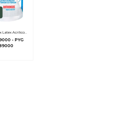
Latex Acrílico
- Exterior (zona
9000
-
PYG
otegida)
89000