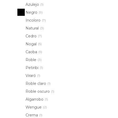
Azulejo
(1)
Negro
(9)
Incoloro
(7)
Natural
(3)
Cedro
(7)
Nogal
(5)
Caoba
(5)
Roble
(3)
Petiribi
(1)
Viraró
(1)
Roble claro
(1)
Roble oscuro
(1)
Algarrobo
(1)
Wengue
(2)
Crema
(1)