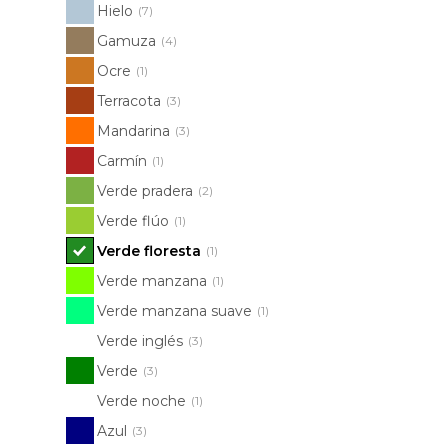
Hielo
(7)
Gamuza
(4)
Ocre
(1)
Terracota
(3)
Mandarina
(3)
Carmín
(1)
Verde pradera
(2)
Verde flúo
(1)
Verde floresta
(1)
Verde manzana
(1)
Verde manzana suave
(1)
Verde inglés
(3)
Verde
(3)
Verde noche
(1)
Azul
(3)