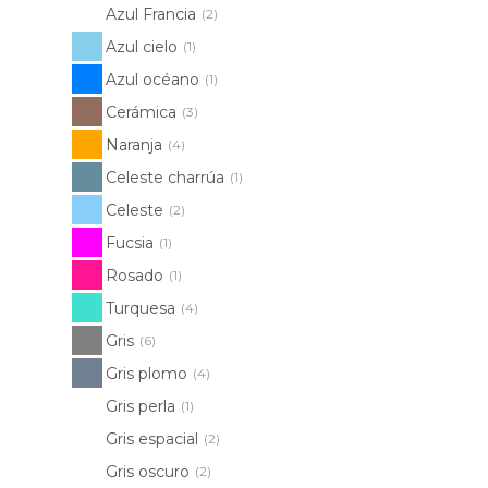
Azul Francia
(2)
Azul cielo
(1)
Azul océano
(1)
Cerámica
(3)
Naranja
(4)
Celeste charrúa
(1)
Celeste
(2)
Fucsia
(1)
Rosado
(1)
Turquesa
(4)
Gris
(6)
Gris plomo
(4)
Gris perla
(1)
Gris espacial
(2)
Gris oscuro
(2)