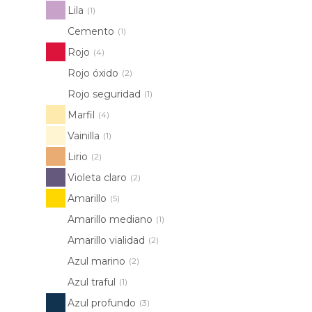
Lila
(1)
Cemento
(1)
Rojo
(4)
Rojo óxido
(2)
Rojo seguridad
(1)
Marfil
(4)
Vainilla
(1)
Lirio
(2)
Violeta claro
(2)
Amarillo
(5)
Amarillo mediano
(1)
Amarillo vialidad
(2)
Azul marino
(2)
Azul traful
(1)
Azul profundo
(3)