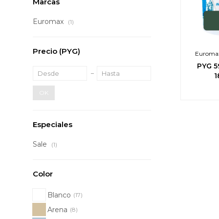
Marcas
Euromax
(1)
Precio
(PYG)
Euromax 
Interior 
PYG
5
pr
1
OK
Especiales
Sale
(1)
Color
Blanco
(17)
Arena
(8)