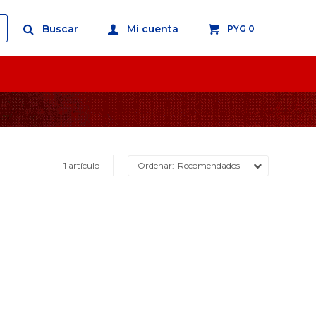
PYG
0
1 artículo
Recomendados