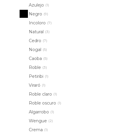
Azulejo
(1)
Negro
(9)
Incoloro
(7)
Natural
(3)
Cedro
(7)
Nogal
(5)
Caoba
(5)
Roble
(3)
Petiribi
(1)
Viraró
(1)
Roble claro
(1)
Roble oscuro
(1)
Algarrobo
(1)
Wengue
(2)
Crema
(1)