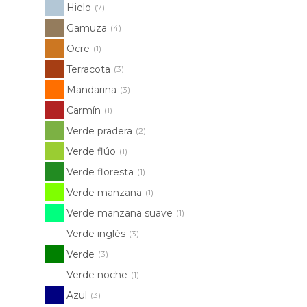
Hielo
(7)
Gamuza
(4)
Ocre
(1)
Terracota
(3)
Mandarina
(3)
Carmín
(1)
Verde pradera
(2)
Verde flúo
(1)
Verde floresta
(1)
Verde manzana
(1)
Verde manzana suave
(1)
Verde inglés
(3)
Verde
(3)
Verde noche
(1)
Azul
(3)