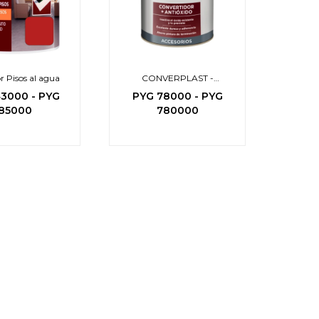
r Pisos al agua
CONVERPLAST -
Convertidor 2 en 1
43000
-
PYG
PYG
78000
-
PYG
85000
780000