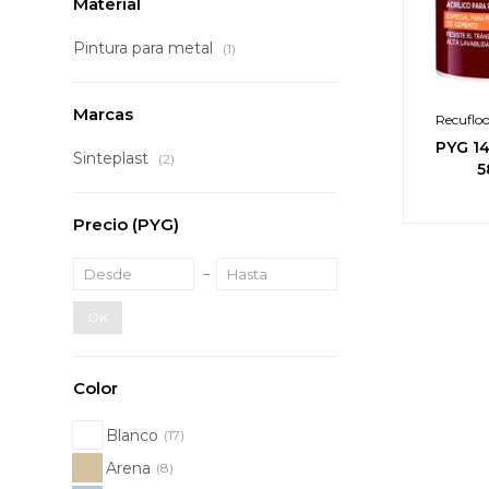
Material
Pintura para metal
(1)
Marcas
Recufloo
PYG
1
Sinteplast
(2)
5
Precio
(PYG)
OK
Color
Blanco
(17)
Arena
(8)