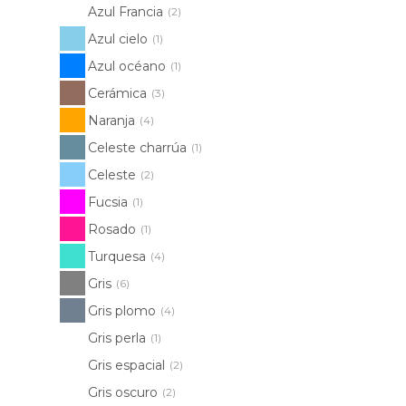
Azul Francia
(2)
Azul cielo
(1)
Azul océano
(1)
Cerámica
(3)
Naranja
(4)
Celeste charrúa
(1)
Celeste
(2)
Fucsia
(1)
Rosado
(1)
Turquesa
(4)
Gris
(6)
Gris plomo
(4)
Gris perla
(1)
Gris espacial
(2)
Gris oscuro
(2)