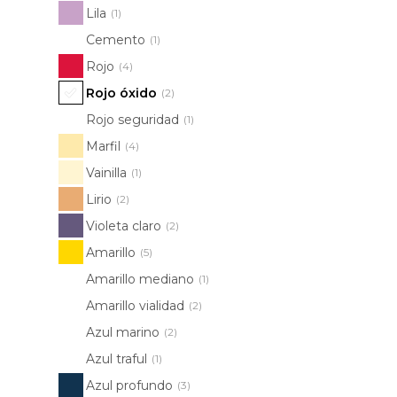
Lila
(1)
Cemento
(1)
Rojo
(4)
Rojo óxido
(2)
Rojo seguridad
(1)
Marfil
(4)
Vainilla
(1)
Lirio
(2)
Violeta claro
(2)
Amarillo
(5)
Amarillo mediano
(1)
Amarillo vialidad
(2)
Azul marino
(2)
Azul traful
(1)
Azul profundo
(3)