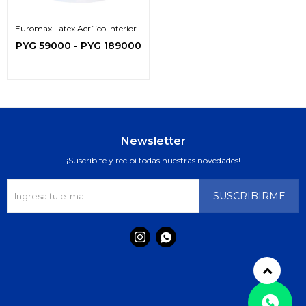
Euromax Latex Acrílico Interior -
Exterior (zona protegida)
PYG
59000
-
PYG
189000
Newsletter
¡Suscribite y recibí todas nuestras novedades!
SUSCRIBIRME

