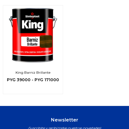
King Barniz Brillante
PYG
39000
-
PYG
171000
Newsletter
¡Suscribite y recibí todas nuestras novedades!