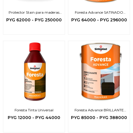
Protector Stain para maderas
Foresta Advance SATINADO
Base Agua
Impregnante -3en1
PYG
62000
-
PYG
250000
PYG
64000
-
PYG
296000
Foresta Tinta Universal
Foresta Advance BRILLANTE
Impregnante -3en1
PYG
12000
-
PYG
44000
PYG
85000
-
PYG
388000