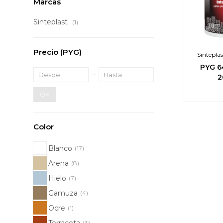
Marcas
Sinteplast
(1)
Precio
(PYG)
Sinteplas
Inter
PYG
6
2
OK
Color
Blanco
(17)
Arena
(8)
Hielo
(7)
Gamuza
(4)
Ocre
(1)
Terracota
(3)