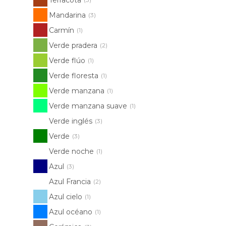
Mandarina
(3)
Carmín
(1)
Verde pradera
(2)
Verde flúo
(1)
Verde floresta
(1)
Verde manzana
(1)
Verde manzana suave
(1)
Verde inglés
(3)
Verde
(3)
Verde noche
(1)
Azul
(3)
Azul Francia
(2)
Azul cielo
(1)
Azul océano
(1)