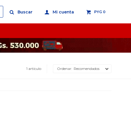
PYG
0
1 artículo
Recomendados