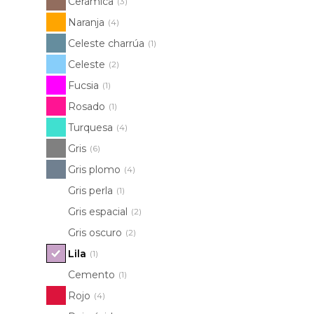
Cerámica
(3)
Naranja
(4)
Celeste charrúa
(1)
Celeste
(2)
Fucsia
(1)
Rosado
(1)
Turquesa
(4)
Gris
(6)
Gris plomo
(4)
Gris perla
(1)
Gris espacial
(2)
Gris oscuro
(2)
Lila
(1)
Cemento
(1)
Rojo
(4)