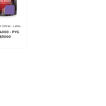
t Obras - Latex
ior Exterior
4000
-
PYG
63000