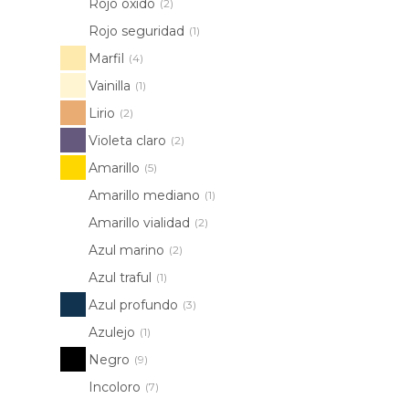
Rojo óxido
(2)
Rojo seguridad
(1)
Marfil
(4)
Vainilla
(1)
Lirio
(2)
Violeta claro
(2)
Amarillo
(5)
Amarillo mediano
(1)
Amarillo vialidad
(2)
Azul marino
(2)
Azul traful
(1)
Azul profundo
(3)
Azulejo
(1)
Negro
(9)
Incoloro
(7)