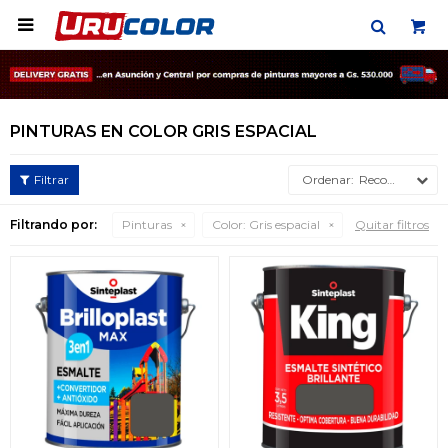

PINTURAS EN COLOR GRIS ESPACIAL
Recomendados
Filtrando por:
Pinturas
Color:
Gris espacial
Quitar filtros