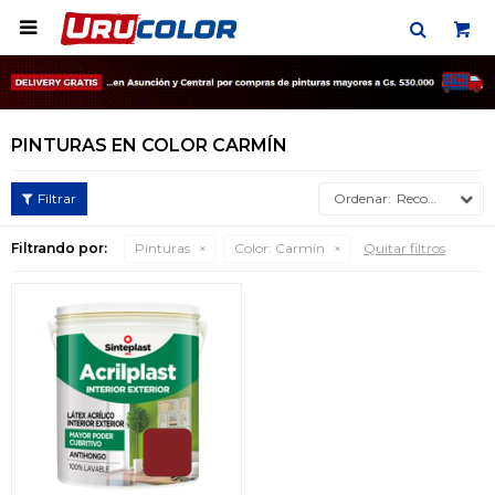

PINTURAS EN COLOR CARMÍN
Recomendados
Filtrando por:
Pinturas
Color:
Carmín
Quitar filtros