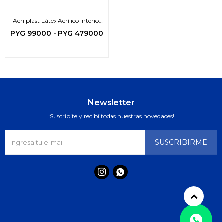
Acrilplast Látex Acrílico Interior
Exterior
PYG
99000
-
PYG
479000
Newsletter
¡Suscribite y recibí todas nuestras novedades!
SUSCRIBIRME

