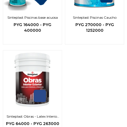
Sinteplast Piscinas base acuosa
Sinteplast Piscinas Caucho
PYG
164000
-
PYG
PYG
270000
-
PYG
400000
1252000
Sinteplast Obras - Latex Interior
Exterior
PYG
64000
-
PYG
263000