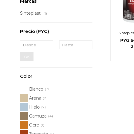
Marcas
Sinteplast
(1)
Precio
(PYG)
Sinteplas
Inter
PYG
6
2
OK
Color
Blanco
(17)
Arena
(8)
Hielo
(7)
Gamuza
(4)
Ocre
(1)
Terracota
(3)