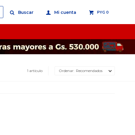
PYG
0
1 artículo
Recomendados