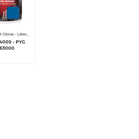
t Obras - Latex
ior Exterior
4000
-
PYG
63000