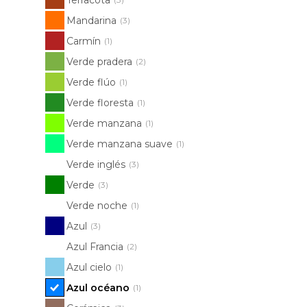
Mandarina
(3)
Carmín
(1)
Verde pradera
(2)
Verde flúo
(1)
Verde floresta
(1)
Verde manzana
(1)
Verde manzana suave
(1)
Verde inglés
(3)
Verde
(3)
Verde noche
(1)
Azul
(3)
Azul Francia
(2)
Azul cielo
(1)
Azul océano
(1)