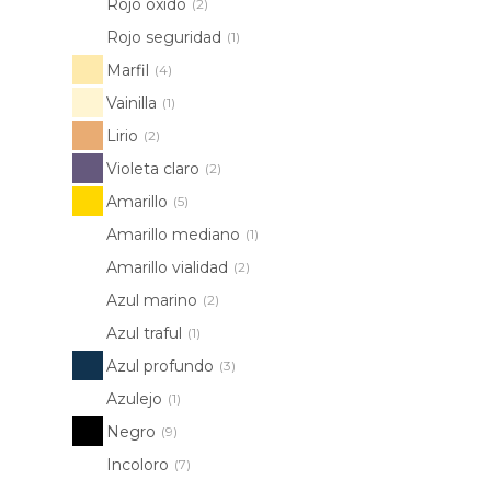
Rojo óxido
(2)
Rojo seguridad
(1)
Marfil
(4)
Vainilla
(1)
Lirio
(2)
Violeta claro
(2)
Amarillo
(5)
Amarillo mediano
(1)
Amarillo vialidad
(2)
Azul marino
(2)
Azul traful
(1)
Azul profundo
(3)
Azulejo
(1)
Negro
(9)
Incoloro
(7)