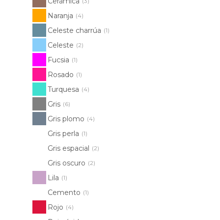
Cerámica
(3)
Naranja
(4)
Celeste charrúa
(1)
Celeste
(2)
Fucsia
(1)
Rosado
(1)
Turquesa
(4)
Gris
(6)
Gris plomo
(4)
Gris perla
(1)
Gris espacial
(2)
Gris oscuro
(2)
Lila
(1)
Cemento
(1)
Rojo
(4)