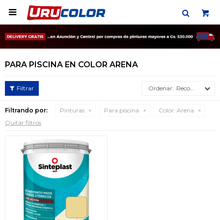

PARA PISCINA EN COLOR ARENA
Recomendados
Filtrando por:
Pinturas
Para piscina
Color:
Arena
Quitar filtros