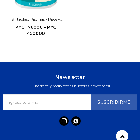
Sinteplast Piscinas - Pisos y
bordes atérmico
PYG
176000
-
PYG
450000
Newsletter
¡Suscribite y recibí todas nuestras novedades!
SUSCRIBIRME

