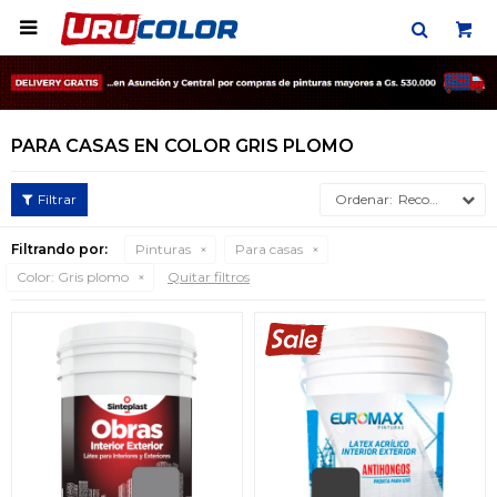

PARA CASAS EN COLOR GRIS PLOMO
Recomendados
Filtrando por:
Pinturas
Para casas
Color:
Gris plomo
Quitar filtros