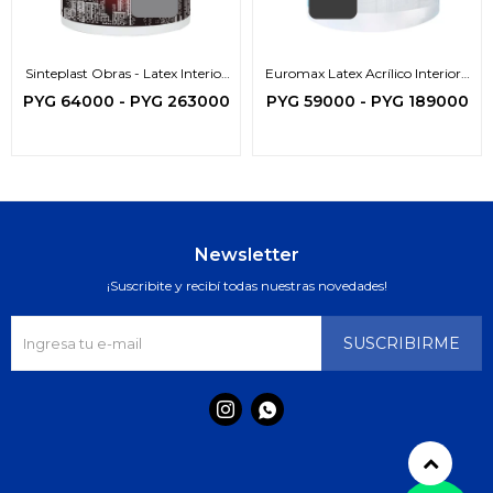
Sinteplast Obras - Latex Interior
Euromax Latex Acrílico Interior -
Exterior
Exterior (zona protegida)
PYG
64000
-
PYG
263000
PYG
59000
-
PYG
189000
Newsletter
¡Suscribite y recibí todas nuestras novedades!
SUSCRIBIRME

