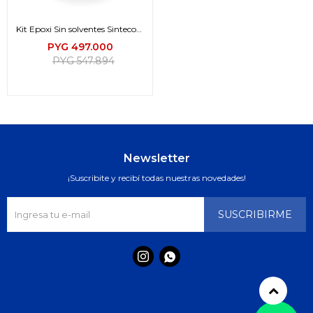
Kit Epoxi Sin solventes Sintecoat
467 (A+B)
PYG
497.000
PYG
547.894
Newsletter
¡Suscribite y recibí todas nuestras novedades!
SUSCRIBIRME

