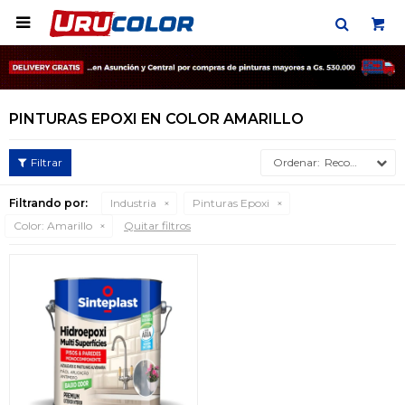

PINTURAS EPOXI EN COLOR AMARILLO
Recomendados
Filtrando por:
Industria
Pinturas Epoxi
Color:
Amarillo
Quitar filtros