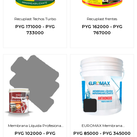
Recuplast Techos Turbo
Recuplast frentes
PYG
171000
-
PYG
PYG
162000
-
PYG
733000
767000
Membrana Líquida Profesional
EUROMAX Membrana
Sinteplast
impermeabilizante
PYG
102000
-
PYG
PYG
85000
-
PYG
345000