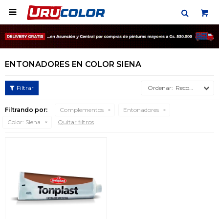

ENTONADORES EN COLOR SIENA
Recomendados
Filtrando por:
Complementos
Entonadores
Color:
Siena
Quitar filtros